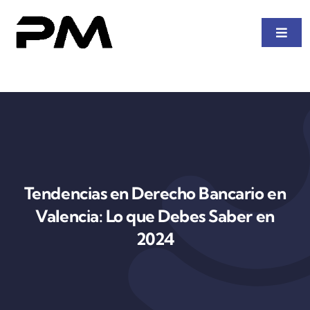
Saltar
al
Toggl
contenido
Navig
Inicio
Quienes somos
Derecho Bancario
Tendencias en Derecho Bancario en
Blog
Valencia: Lo que Debes Saber en
2024
Contacto