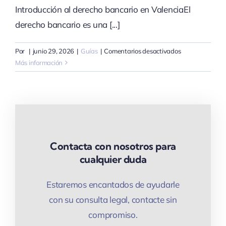
Introducción al derecho bancario en ValenciaEl
derecho bancario es una [...]
en
Por
|
junio 29, 2026
|
Guías
|
Comentarios desactivados
Guía
Más información
completa
para
elegir
un
abogado
de
derecho
Contacta con nosotros para
bancario
cualquier duda
en
Valencia
Estaremos encantados de ayudarle
con su consulta legal, contacte sin
compromiso.