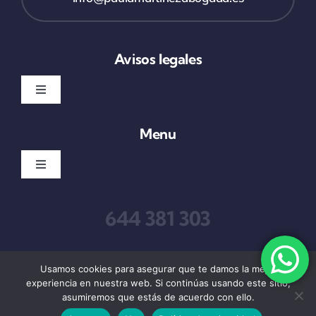
Avisos legales
Toggle
Navigation
Política de privacidad
Menu
Toggle
Condiciones de uso
Navigation
Inicio
644 381 303
Ley de cookies
Quienes somos
Accesibilidad
Usamos cookies para asegurar que te damos la mejor
experiencia en nuestra web. Si continúas usando este sitio,
Derecho Bancario
asumiremos que estás de acuerdo con ello.
Mapa del sitio